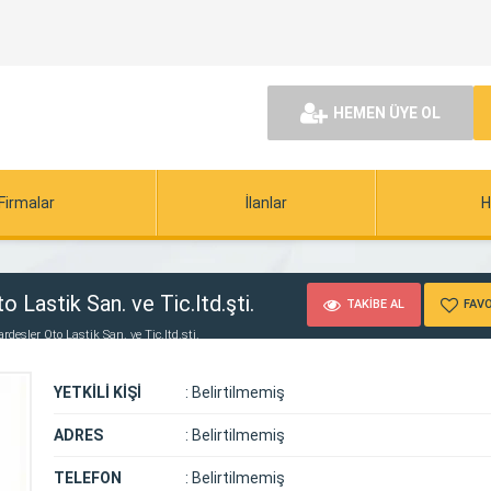
HEMEN ÜYE OL
Firmalar
İlanlar
H
 Lastik San. ve Tic.ltd.şti.
TAKİBE AL
FAVO
deşler Oto Lastik San. ve Tic.ltd.şti.
YETKİLİ KİŞİ
:
Belirtilmemiş
ADRES
:
Belirtilmemiş
TELEFON
:
Belirtilmemiş