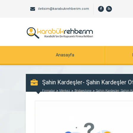
iletisim@karabukrehberim.com
Anasayfa
Şahin Kardeşler- Şahin Kardeşler Oto
Firmalar
Merkez
Bridgestone
Şahin Kardeşler- Şahin Kar