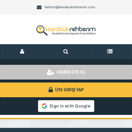
iletisim@karabukrehberim.com
HEMEN ÜYE OL
ÜYE GİRİŞİ YAP