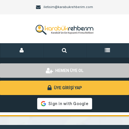
iletisim@karabukrehberim.com
HEMEN ÜYE OL
ÜYE GİRİŞİ YAP