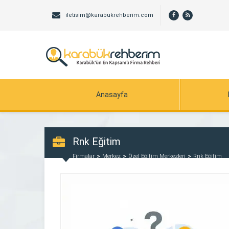
iletisim@karabukrehberim.com
Anasayfa
Rnk Eğitim
Firmalar
Merkez
Özel Eğitim Merkezleri
Rnk Eğitim