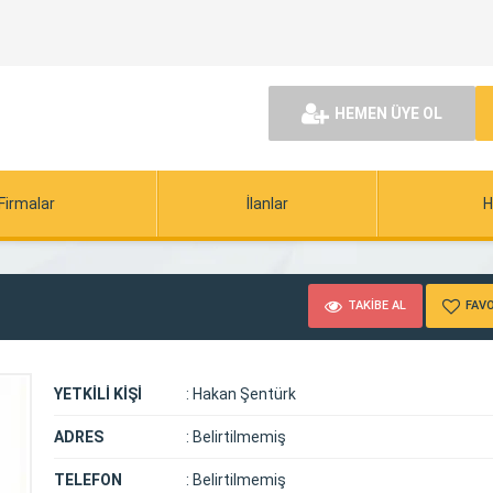
HEMEN ÜYE OL
Firmalar
İlanlar
H
TAKİBE AL
FAVO
YETKİLİ KİŞİ
:
Hakan Şentürk
ADRES
:
Belirtilmemiş
TELEFON
:
Belirtilmemiş