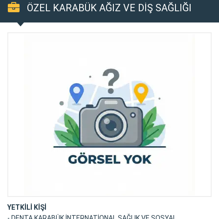
ÖZEL KARABÜK AĞIZ VE DİŞ SAĞLIĞI
POLİKLİNİĞİ
YETKİLİ KİŞİ
- DENTA KARABÜK İNTERNATİONAL SAĞLIK VE SOSYAL