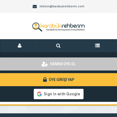
iletisim@karabukrehberim.com
HEMEN ÜYE OL
ÜYE GİRİŞİ YAP