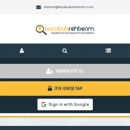
iletisim@karabukrehberim.com
HEMEN ÜYE OL
ÜYE GİRİŞİ YAP