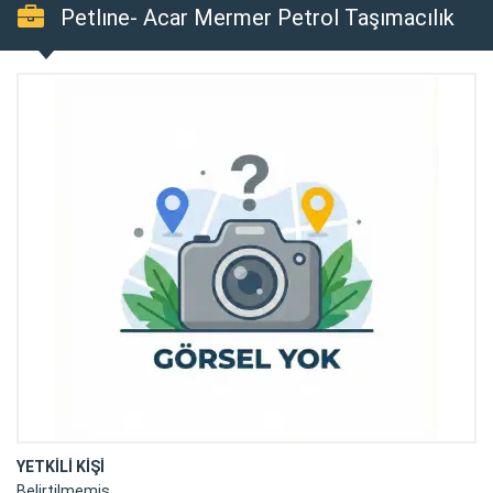
Petlıne- Acar Mermer Petrol Taşımacılık
San. ve Tic.ltd.şti.
YETKİLİ KİŞİ
Belirtilmemiş