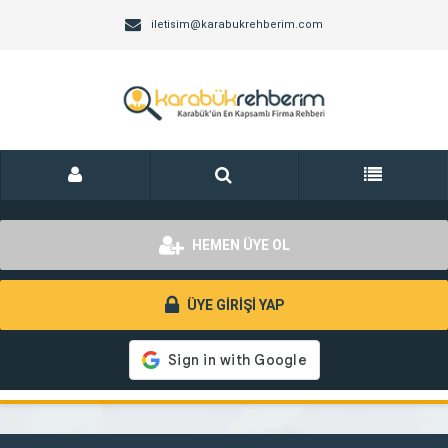
iletisim@karabukrehberim.com
HEMEN ÜYE OL
ÜYE GİRİŞİ YAP