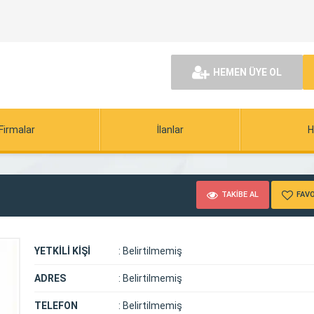
HEMEN ÜYE OL
Firmalar
İlanlar
H
TAKİBE AL
FAVO
YETKİLİ KİŞİ
:
Belirtilmemiş
ADRES
:
Belirtilmemiş
TELEFON
:
Belirtilmemiş