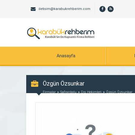
iletisim@karabukrehberim.com
Anasayfa
Özgün Özsunkar
Firmalar
Safranbolu
Diş Hekimleri
Özgün Özsunkar