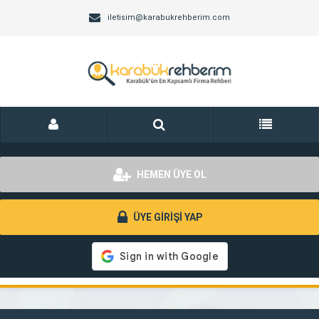
iletisim@karabukrehberim.com
HEMEN ÜYE OL
ÜYE GİRİŞİ YAP