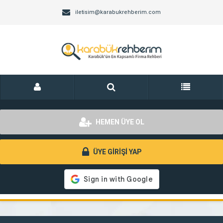
iletisim@karabukrehberim.com
HEMEN ÜYE OL
ÜYE GİRİŞİ YAP