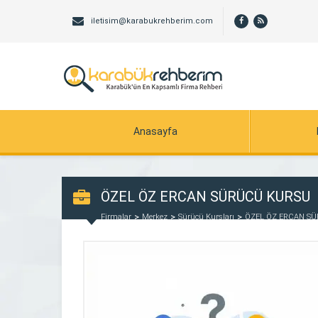
iletisim@karabukrehberim.com
Anasayfa
ÖZEL ÖZ ERCAN SÜRÜCÜ KURSU
Firmalar
Merkez
Sürücü Kursları
ÖZEL ÖZ ERCAN S