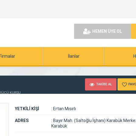
HEMEN ÜYE OL
Firmalar
İlanlar
H
TAKİBE AL
FAVO
ÜRÜCÜ KURSU
YETKİLİ KİŞİ
:
Ertan Mısırlı
ADRES
:
Bayır Mah. (Saltoğlu İşhanı) Karabük Merke
Karabük