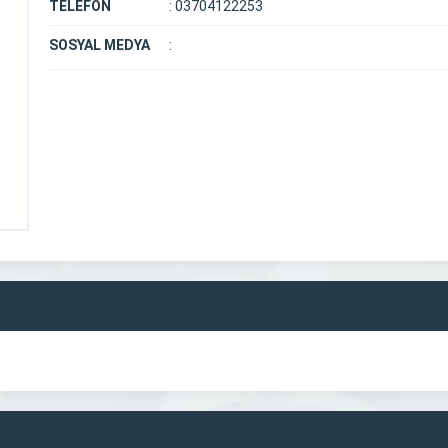
TELEFON
:
03704122253
SOSYAL MEDYA
: