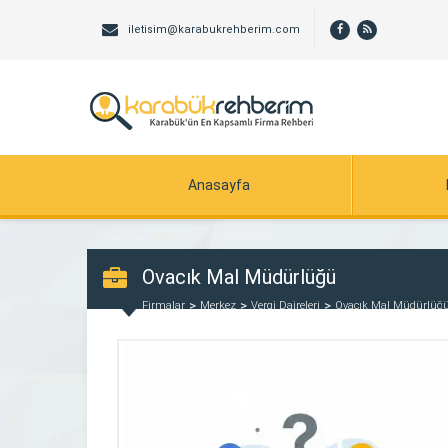
iletisim@karabukrehberim.com
Anasayfa
Ovacık Mal Müdürlüğü
Firmalar
Merkez
Vergi Daireleri
Ovacık Mal Müdürlüğ