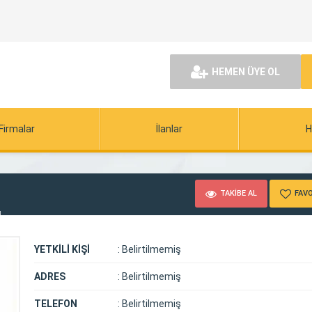
HEMEN ÜYE OL
Firmalar
İlanlar
H
TAKİBE AL
FAVO
ü
YETKİLİ KİŞİ
:
Belirtilmemiş
ADRES
:
Belirtilmemiş
TELEFON
:
Belirtilmemiş