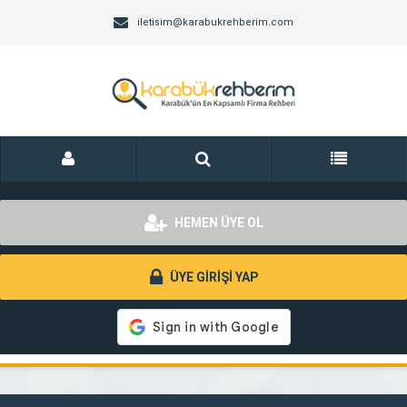
iletisim@karabukrehberim.com
HEMEN ÜYE OL
ÜYE GİRİŞİ YAP