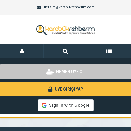
iletisim@karabukrehberim.com
HEMEN ÜYE OL
ÜYE GİRİŞİ YAP