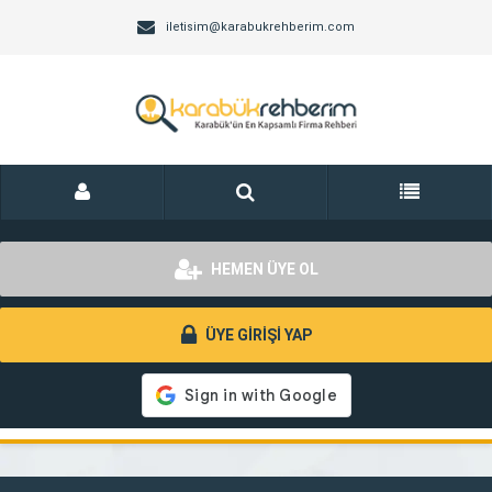
iletisim@karabukrehberim.com
HEMEN ÜYE OL
ÜYE GİRİŞİ YAP