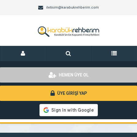
iletisim@karabukrehberim.com
HEMEN ÜYE OL
ÜYE GİRİŞİ YAP