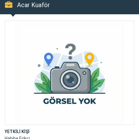
Acar Kuaför
YETKİLİ KİŞİ
Habibe Erikçi