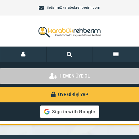
iletisim@karabukrehberim.com
HEMEN ÜYE OL
ÜYE GİRİŞİ YAP