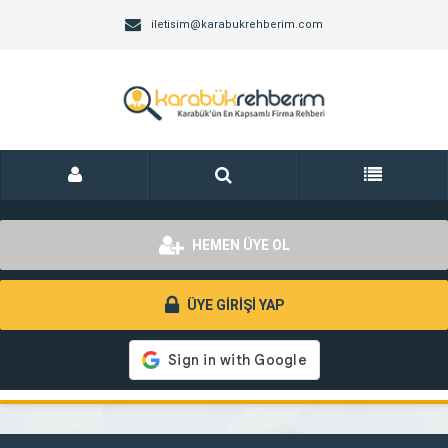
iletisim@karabukrehberim.com
HEMEN ÜYE OL
ÜYE GİRİŞİ YAP