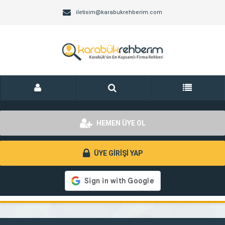
iletisim@karabukrehberim.com
HEMEN ÜYE OL
ÜYE GİRİŞİ YAP