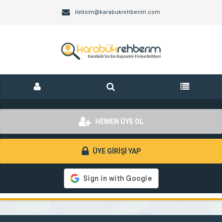
iletisim@karabukrehberim.com
HEMEN ÜYE OL
ÜYE GİRİŞİ YAP