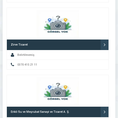
Zirve Ticaret
Belirtilmemiş
0370 415 21 11
Erikli Su ve Meşrubat Sanayi ve Ticaret A. Ş.