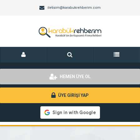
iletisim@karabukrehberim.com
HEMEN ÜYE OL
ÜYE GİRİŞİ YAP