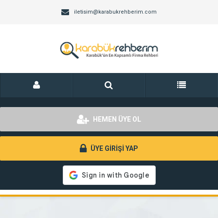
iletisim@karabukrehberim.com
HEMEN ÜYE OL
ÜYE GİRİŞİ YAP