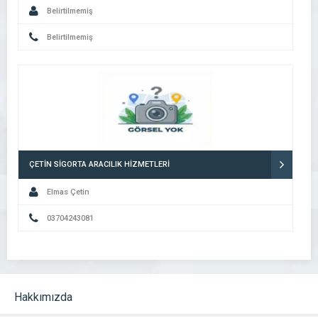
Belirtilmemiş
Belirtilmemiş
ÇETİN SİGORTA ARACILIK HİZMETLERİ
Elmas Çetin
03704243081
Hakkımızda