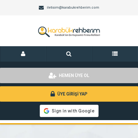
iletisim@karabukrehberim.com
HEMEN ÜYE OL
ÜYE GİRİŞİ YAP