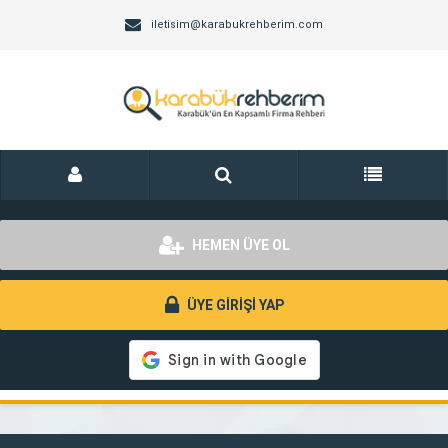
iletisim@karabukrehberim.com
HEMEN ÜYE OL
ÜYE GİRİŞİ YAP