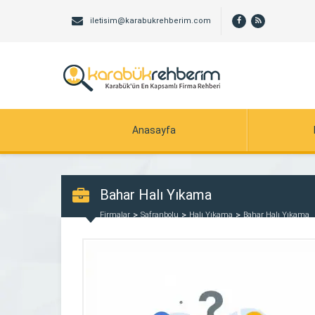
iletisim@karabukrehberim.com
Anasayfa
Bahar Halı Yıkama
Firmalar
Safranbolu
Halı Yıkama
Bahar Halı Yıkama