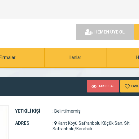
HEMEN ÜYE OL
Firmalar
İlanlar
H
TAKİBE AL
FAVO
YETKİLİ KİŞİ
:
Belirtilmemiş
ADRES
:
Karıt Köyü Safranbolu Küçük San. Sit.
Safranbolu/Karabük