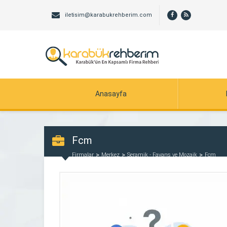
iletisim@karabukrehberim.com
Anasayfa
Fcm
Firmalar
Merkez
Seramik - Fayans ve Mozaik
Fcm