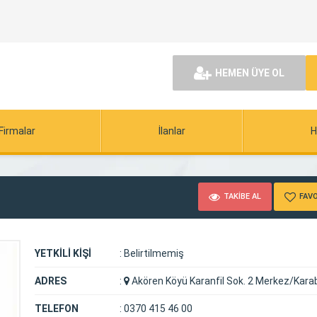
HEMEN ÜYE OL
Firmalar
İlanlar
H
TAKİBE AL
FAVO
YETKİLİ KİŞİ
:
Belirtilmemiş
ADRES
:
Akören Köyü Karanfil Sok. 2 Merkez/Kara
TELEFON
:
0370 415 46 00