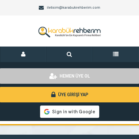
iletisim@karabukrehberim.com
HEMEN ÜYE OL
ÜYE GİRİŞİ YAP