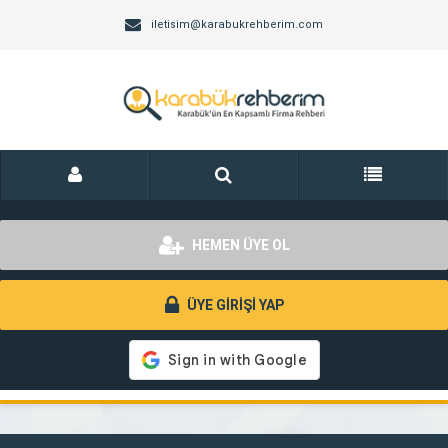
iletisim@karabukrehberim.com
HEMEN ÜYE OL
ÜYE GİRİŞİ YAP