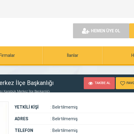
HEMEN ÜYE OL
Firmalar
İlanlar
H
rkez İlçe Başkanlığı
TAKİBE AL
FAVO
si Karabük Merkez İlçe Başkanlığı
YETKİLİ KİŞİ
:
Belirtilmemiş
ADRES
:
Belirtilmemiş
TELEFON
:
Belirtilmemiş