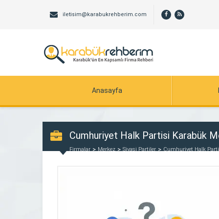
iletisim@karabukrehberim.com
Anasayfa
Cumhuriyet Halk Partisi Karabük Me
Firmalar
Merkez
Siyasi Partiler
Cumhuriyet Halk Parti