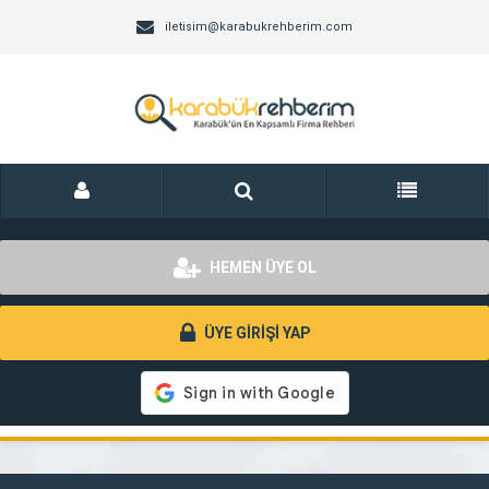
iletisim@karabukrehberim.com
HEMEN ÜYE OL
ÜYE GİRİŞİ YAP