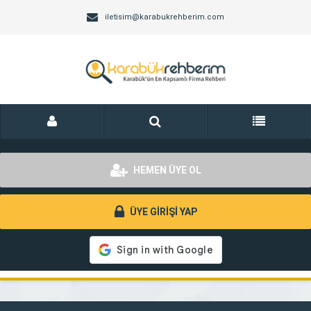
iletisim@karabukrehberim.com
HEMEN ÜYE OL
ÜYE GİRİŞİ YAP