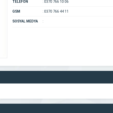
TELEFON
:
0370 766 10 06
GSM
:
0370 766 44 11
SOSYAL MEDYA
: