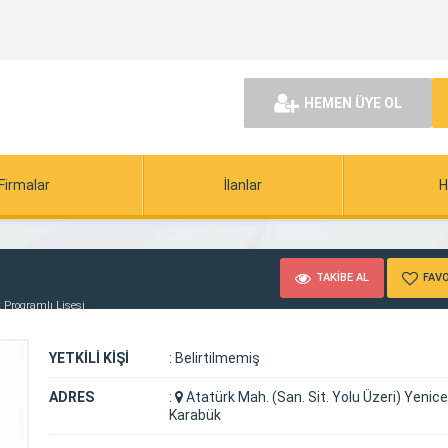
HEMEN ÜYE OL
Firmalar
İlanlar
H
TAKİBE AL
FAVO
 Programlı Lisesi
YETKİLİ KİŞİ
:
Belirtilmemiş
ADRES
:
Atatürk Mah. (San. Sit. Yolu Üzeri) Yenic
Karabük