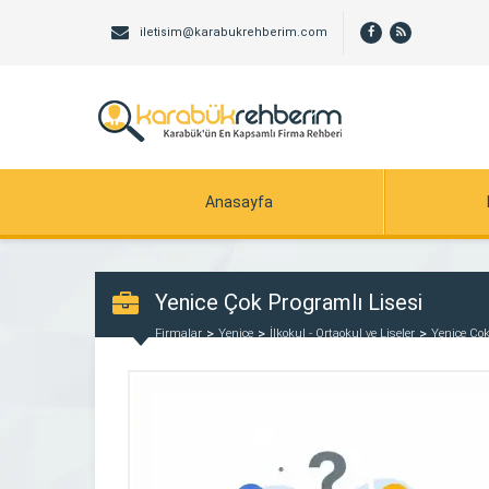
iletisim@karabukrehberim.com
Anasayfa
Yenice Çok Programlı Lisesi
Firmalar
Yenice
İlkokul - Ortaokul ve Liseler
Yenice Çok