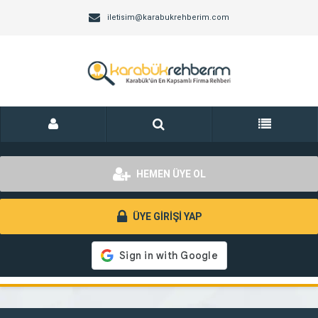
iletisim@karabukrehberim.com
HEMEN ÜYE OL
ÜYE GİRİŞİ YAP