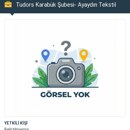
Tudors Karabük Şubesi- Ayaydın Tekstil
İnşaat Turizm Tic.san.ltd.şti.
YETKİLİ KİŞİ
Belirtilmemiş