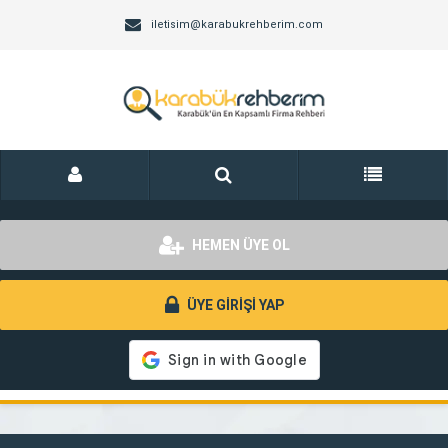
iletisim@karabukrehberim.com
HEMEN ÜYE OL
ÜYE GİRİŞİ YAP