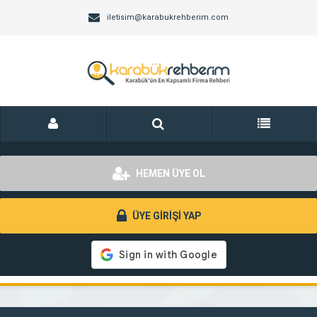
iletisim@karabukrehberim.com
HEMEN ÜYE OL
ÜYE GİRİŞİ YAP