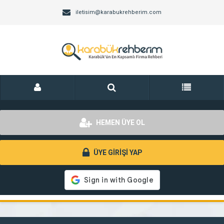
iletisim@karabukrehberim.com
HEMEN ÜYE OL
ÜYE GİRİŞİ YAP