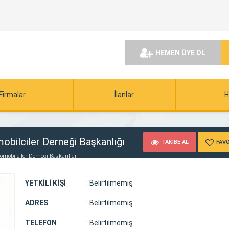
HEMEN ÜYE OL
Firmalar
İlanlar
H
obilciler Derneği Başkanlığı
TAKİBE AL
FAVO
tomobilciler Derneği Başkanlığı
YETKİLİ KİŞİ
:
Belirtilmemiş
ADRES
:
Belirtilmemiş
TELEFON
:
Belirtilmemiş