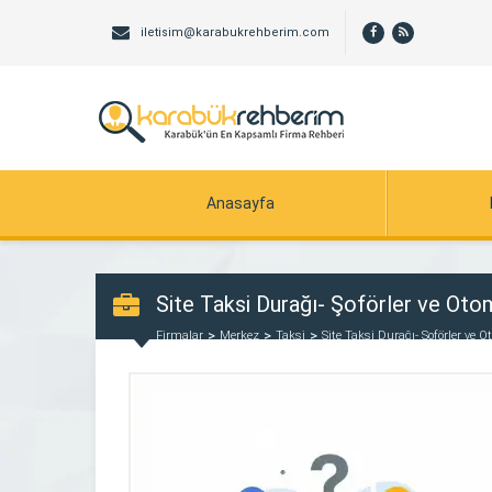
iletisim@karabukrehberim.com
Anasayfa
Site Taksi Durağı- Şoförler ve Otom
Firmalar
Merkez
Taksi
Site Taksi Durağı- Şoförler ve O