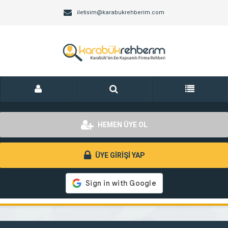
iletisim@karabukrehberim.com
HEMEN ÜYE OL
ÜYE GİRİŞİ YAP