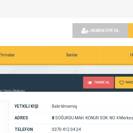
HEMEN ÜYE OL
Firmalar
İlanlar
H
TAKİBE AL
FAVO
m Yavru İlkokulu
YETKİLİ KİŞİ
:
Belirtilmemiş
ADRES
:
SOĞUKSU MAH. KONUR SOK. NO:4 Merkez
TELEFON
:
0370 412 04 24