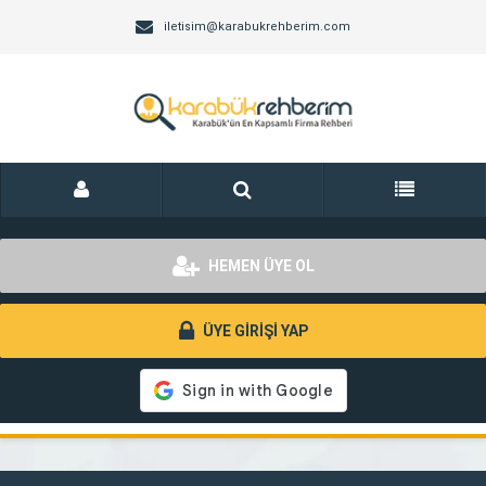
iletisim@karabukrehberim.com
HEMEN ÜYE OL
ÜYE GİRİŞİ YAP