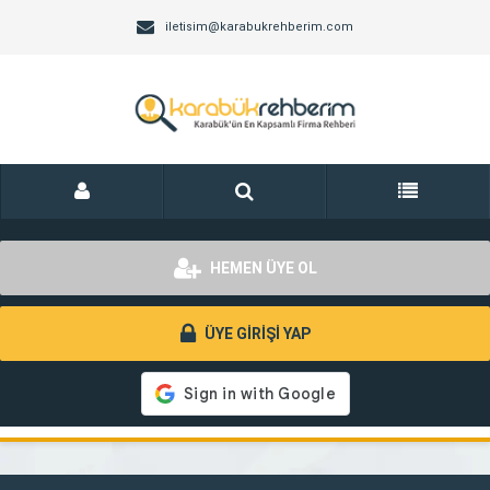
iletisim@karabukrehberim.com
HEMEN ÜYE OL
ÜYE GİRİŞİ YAP