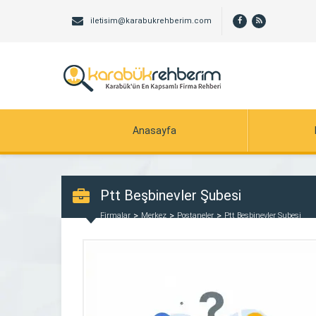
iletisim@karabukrehberim.com
Anasayfa
Ptt Beşbinevler Şubesi
Firmalar
Merkez
Postaneler
Ptt Beşbinevler Şubesi