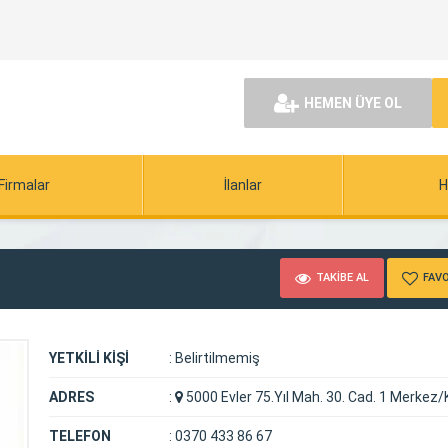
HEMEN ÜYE OL
Firmalar
İlanlar
H
TAKİBE AL
FAVO
YETKİLİ KİŞİ
:
Belirtilmemiş
ADRES
:
5000 Evler 75.Yıl Mah. 30. Cad. 1 Merkez
TELEFON
:
0370 433 86 67