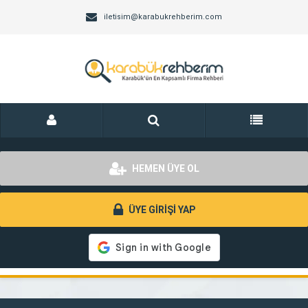
iletisim@karabukrehberim.com
HEMEN ÜYE OL
ÜYE GİRİŞİ YAP