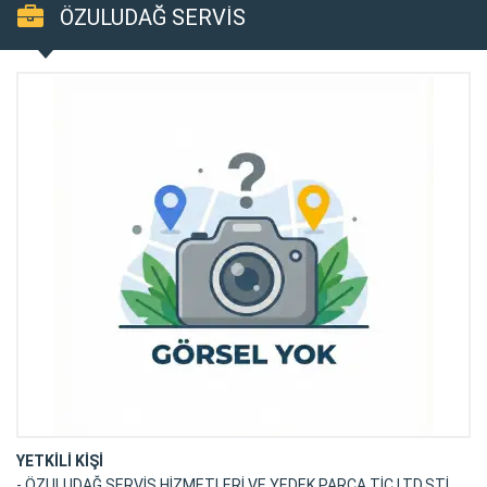
ÖZULUDAĞ SERVİS
YETKİLİ KİŞİ
- ÖZULUDAĞ SERVİS HİZMETLERİ VE YEDEK PARÇA TİC.LTD.ŞTİ.