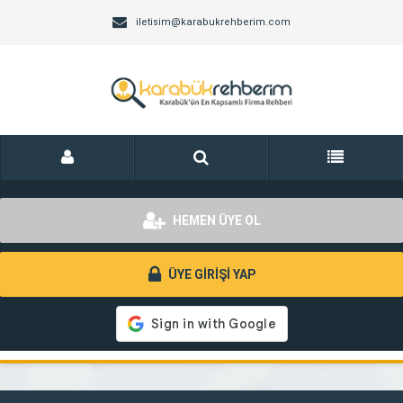
iletisim@karabukrehberim.com
HEMEN ÜYE OL
ÜYE GİRİŞİ YAP