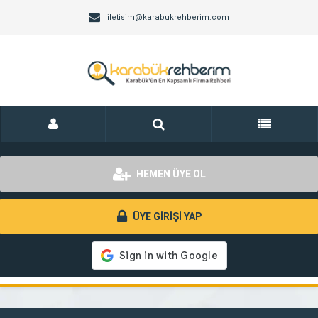
iletisim@karabukrehberim.com
HEMEN ÜYE OL
ÜYE GİRİŞİ YAP