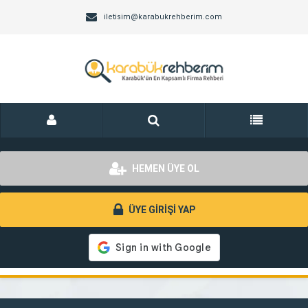
iletisim@karabukrehberim.com
HEMEN ÜYE OL
ÜYE GİRİŞİ YAP