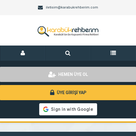
iletisim@karabukrehberim.com
HEMEN ÜYE OL
ÜYE GİRİŞİ YAP