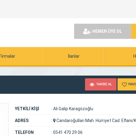
HEMEN ÜYE OL
Firmalar
İlanlar
H
TAKİBE AL
FAVO
YETKİLİ KİŞİ
:
Ali Galip Karagözoğlu
ADRES
:
Candaroğulları Mah. Hürriyet Cad. Eflani/
TELEFON
:
0541 470 29 06