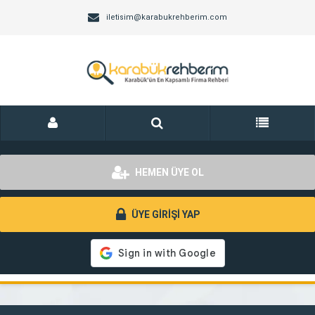
iletisim@karabukrehberim.com
HEMEN ÜYE OL
ÜYE GİRİŞİ YAP