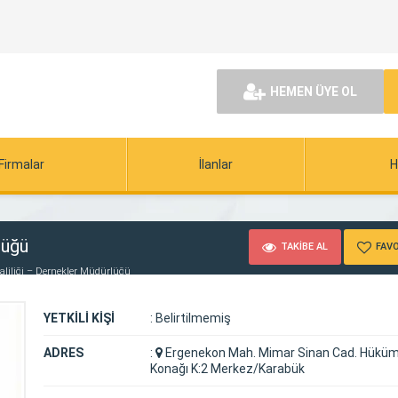
HEMEN ÜYE OL
Firmalar
İlanlar
H
lüğü
TAKİBE AL
FAVO
aliliği – Dernekler Müdürlüğü
YETKİLİ KİŞİ
:
Belirtilmemiş
ADRES
:
Ergenekon Mah. Mimar Sinan Cad. Hükü
Konağı K:2 Merkez/Karabük