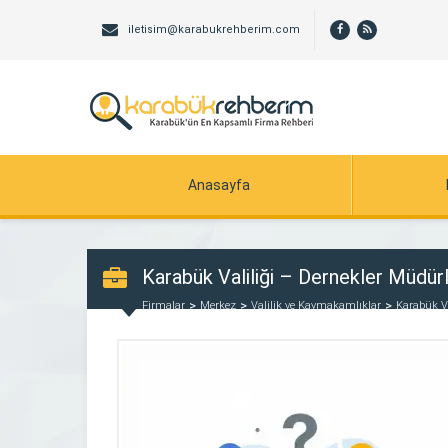
iletisim@karabukrehberim.com
Anasayfa
Karabük Valiliği – Dernekler Müdür
Firmalar
Merkez
Valilik ve Kaymakamlıklar
Karabük V