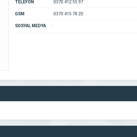
TELEFON
:
0370 412 55 97
GSM
:
0370 415 78 20
SOSYAL MEDYA
: